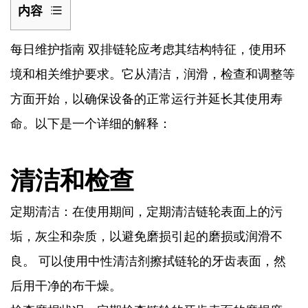
内容
1
每日维护指南
双排链轮应考虑其结构特征，使用环
清
境和相关维护要求。它从清洁，润滑，检查和调整等
洁
方面开始，以确保设备的正常运行并延长其使用寿
和
命。以下是一个详细的解释：
检
查
清洁和检查
2
润
定期清洁：在使用期间，定期清洁链轮表面上的污
滑
垢，灰尘和杂质，以避免磨损引起的磨损或润滑不
和
良。 可以使用中性清洁剂擦拭链轮的牙齿表面，然
维
后用干净的布干燥。
护