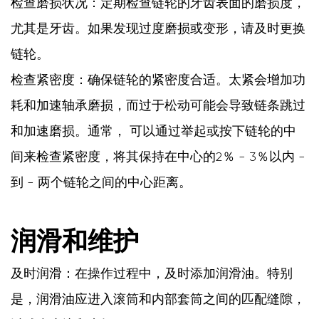
检查磨损状况：定期检查链轮的牙齿表面的磨损度，
3
尤其是牙齿。如果发现过度磨损或变形，请及时更换
安
链轮。
装
检查紧密度：确保链轮的紧密度合适。太紧会增加功
和
耗和加速轴承磨损，而过于松动可能会导致链条跳过
调
和加速磨损。通常， 可以通过举起或按下链轮的中
整
间来检查紧密度，将其保持在中心的2％ - 3％以内 -
4
到 - 两个链轮之间的中心距离。
替
代
润滑和维护
和
及时润滑：在操作过程中，及时添加润滑油。特别
维
是，润滑油应进入滚筒和内部套筒之间的匹配缝隙，
护